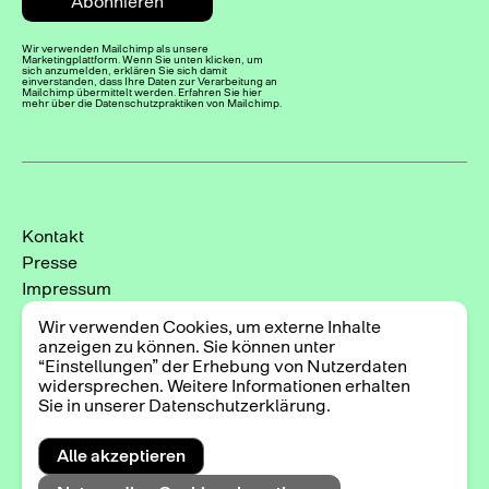
Wir verwenden Mailchimp als unsere
Marketingplattform. Wenn Sie unten klicken, um
sich anzumelden, erklären Sie sich damit
einverstanden, dass Ihre Daten zur Verarbeitung an
Mailchimp übermittelt werden. Erfahren Sie hier
mehr über die Datenschutzpraktiken von Mailchimp.
Kontakt
Presse
Impressum
Datenschutzerklärung
Wir verwenden Cookies, um externe Inhalte
Cookie-Einstellungen
anzeigen zu können. Sie können unter
“Einstellungen” der Erhebung von Nutzerdaten
Instagram
widersprechen. Weitere Informationen erhalten
Facebook
Sie in unserer Datenschutzerklärung.
Alle akzeptieren
2025 © Triennale der Photographie Hamburg