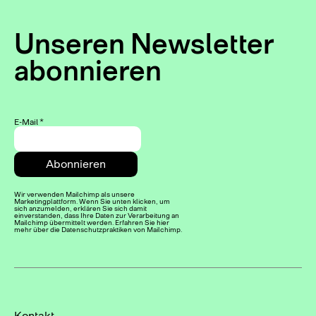
Unseren Newsletter
abonnieren
E-Mail
*
Wir verwenden Mailchimp als unsere
Marketingplattform. Wenn Sie unten klicken, um
sich anzumelden, erklären Sie sich damit
einverstanden, dass Ihre Daten zur Verarbeitung an
Mailchimp übermittelt werden. Erfahren Sie hier
mehr über die Datenschutzpraktiken von Mailchimp.
Kontakt