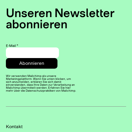
Unseren Newsletter
abonnieren
E-Mail
*
Wir verwenden Mailchimp als unsere
Marketingplattform. Wenn Sie unten klicken, um
sich anzumelden, erklären Sie sich damit
einverstanden, dass Ihre Daten zur Verarbeitung an
Mailchimp übermittelt werden. Erfahren Sie hier
mehr über die Datenschutzpraktiken von Mailchimp.
Kontakt