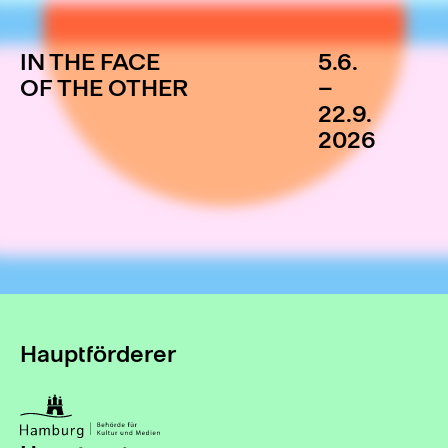
IN THE FACE
5.6.
OF THE OTHER
–
22.9.
2026
Hauptförderer