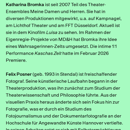
Katharina Bromka
ist seit 2007 Teil des Theater-
Ensembles Meine Damen und Herren. Sie hat in
diversen Produktionen mitgewirkt, u.a. auf Kampnagel,
am Lichthof Theater und am FFT Düsseldorf. Aktuell ist
sie in dem Kinofilm
Luisa
zu sehen. Im Rahmen der
Eigenregie-Projekte von MD&H hat Bromka ihre Idee
eines Wahrsagerinnen-Zelts umgesetzt. Die intime 1:1
Performance
Kaschas Zelt
hatte im Februar 2026
Premiere.
Felix Posner
(geb. 1993 in Stendal) ist freischaffender
Fotograf. Seine künstlerische Laufbahn begann in der
Theaterproduktion, was ihn zunächst zum Studium der
Theaterwissenschaft und Philosophie führte. Aus der
visuellen Praxis heraus änderte sich sein Fokus hin zur
Fotografie, was er durch ein Studium des
Fotojournalismus und der Dokumentarfotografie an der
Hochschule für Angewandte Künste Hannover vertiefte.
In seinen Arbeiten setzt er sich mit Selbstermächtigung,