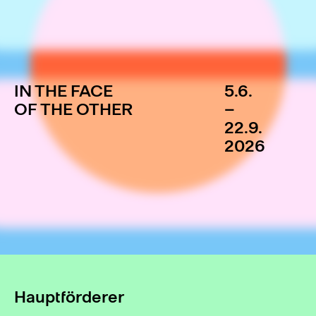
IN THE FACE
5.6.
OF THE OTHER
–
22.9.
2026
Hauptförderer