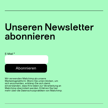
Unseren Newsletter
abonnieren
E-Mail
*
Wir verwenden Mailchimp als unsere
Marketingplattform. Wenn Sie unten klicken, um
sich anzumelden, erklären Sie sich damit
einverstanden, dass Ihre Daten zur Verarbeitung an
Mailchimp übermittelt werden. Erfahren Sie hier
mehr über die Datenschutzpraktiken von Mailchimp.