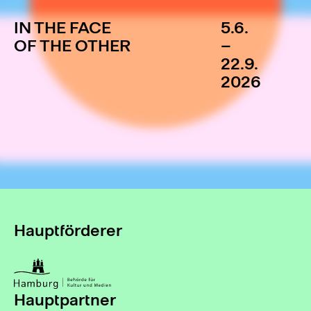
IN THE FACE
5.6.
OF THE OTHER
–
22.9.
2026
Hauptförderer
Hauptpartner