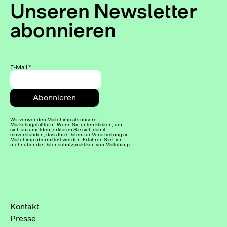
Unseren Newsletter
abonnieren
E-Mail
*
Wir verwenden Mailchimp als unsere
Marketingplattform. Wenn Sie unten klicken, um
sich anzumelden, erklären Sie sich damit
einverstanden, dass Ihre Daten zur Verarbeitung an
Mailchimp übermittelt werden. Erfahren Sie hier
mehr über die Datenschutzpraktiken von Mailchimp.
Kontakt
Presse