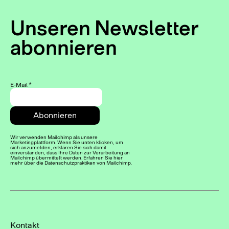
Unseren Newsletter
abonnieren
E-Mail
*
Wir verwenden Mailchimp als unsere
Marketingplattform. Wenn Sie unten klicken, um
sich anzumelden, erklären Sie sich damit
einverstanden, dass Ihre Daten zur Verarbeitung an
Mailchimp übermittelt werden. Erfahren Sie hier
mehr über die Datenschutzpraktiken von Mailchimp.
Kontakt