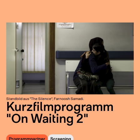
Standbild aus "The Silence", Farnoosh Samadi.
Kurzfilmprogramm
"On Waiting 2"
Programmpartner
Screening