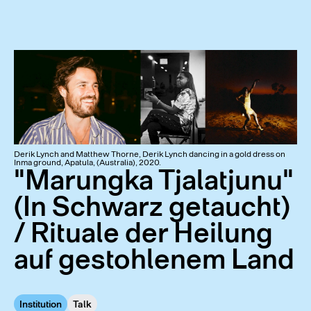
Derik Lynch and Matthew Thorne, Derik Lynch dancing in a gold dress on
Inma ground, Apatula, (Australia), 2020.
"Marungka Tjalatjunu"
(In Schwarz getaucht)
/ Rituale der Heilung
auf gestohlenem Land
Institution
Talk