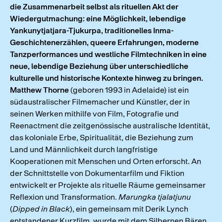
die Zusammenarbeit selbst als rituellen Akt der
Wiedergutmachung: eine Möglichkeit, lebendige
Yankunytjatjara-Tjukurpa, traditionelles Inma-
Geschichtenerzählen, queere Erfahrungen, moderne
Tanzperformances und westliche Filmtechniken in eine
neue, lebendige Beziehung über unterschiedliche
kulturelle und historische Kontexte hinweg zu bringen.
Matthew Thorne
(geboren 1993 in Adelaide) ist ein
südaustralischer Filmemacher und Künstler, der in
seinen Werken mithilfe von Film, Fotografie und
Reenactment die zeitgenössische australische Identität,
das koloniale Erbe, Spiritualität, die Beziehung zum
Land und Männlichkeit durch langfristige
Kooperationen mit Menschen und Orten erforscht. An
der Schnittstelle von Dokumentarfilm und Fiktion
entwickelt er Projekte als rituelle Räume gemeinsamer
Reflexion und Transformation.
Marungka tjalatjunu
(
Dipped in Black
), ein gemeinsam mit Derik Lynch
entstandener Kurzfilm, wurde mit dem Silbernen Bären