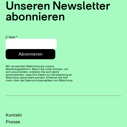
Unseren Newsletter
abonnieren
E-Mail
*
Wir verwenden Mailchimp als unsere
Marketingplattform. Wenn Sie unten klicken, um
sich anzumelden, erklären Sie sich damit
einverstanden, dass Ihre Daten zur Verarbeitung an
Mailchimp übermittelt werden. Erfahren Sie hier
mehr über die Datenschutzpraktiken von Mailchimp.
Kontakt
Presse