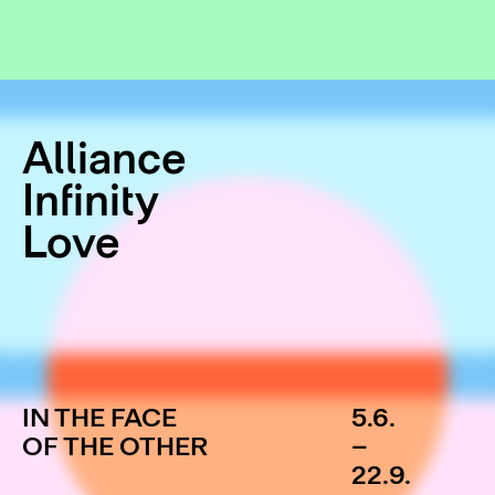
Alliance
Infinity
Love
IN THE FACE
5.6.
OF THE OTHER
–
22.9.