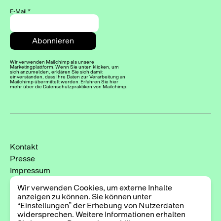
E-Mail
*
Wir verwenden Mailchimp als unsere
Marketingplattform. Wenn Sie unten klicken, um
sich anzumelden, erklären Sie sich damit
einverstanden, dass Ihre Daten zur Verarbeitung an
Mailchimp übermittelt werden. Erfahren Sie hier
mehr über die Datenschutzpraktiken von Mailchimp.
Kontakt
Presse
Impressum
Datenschutzerklärung
Wir verwenden Cookies, um externe Inhalte
Cookie-Einstellungen
anzeigen zu können. Sie können unter
“Einstellungen” der Erhebung von Nutzerdaten
Instagram
widersprechen. Weitere Informationen erhalten
Facebook